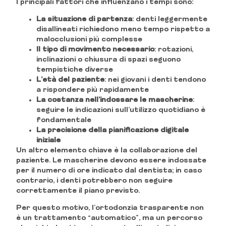
I principali fattori che influenzano i tempi sono:
La situazione di partenza
: denti leggermente
disallineati richiedono meno tempo rispetto a
malocclusioni più complesse
Il tipo di movimento necessario
: rotazioni,
inclinazioni o chiusura di spazi seguono
tempistiche diverse
L’età del paziente
: nei giovani i denti tendono
a rispondere più rapidamente
La costanza nell’indossare le mascherine
:
seguire le indicazioni sull’utilizzo quotidiano è
fondamentale
La precisione della pianificazione digitale
iniziale
Un altro elemento chiave è la collaborazione del
paziente. Le mascherine devono essere indossate
per il numero di ore indicato dal dentista; in caso
contrario, i denti potrebbero non seguire
correttamente il piano previsto.
Per questo motivo, l’ortodonzia trasparente non
è un trattamento “automatico”, ma un percorso