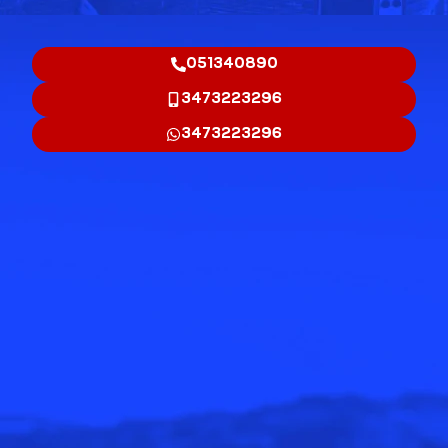
051340890
3473223296
3473223296