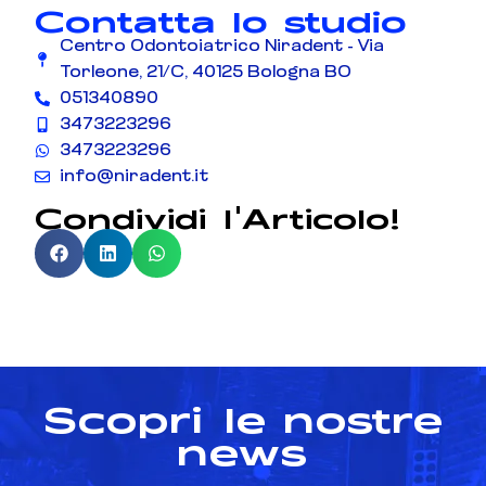
Contatta lo studio
Centro Odontoiatrico Niradent - Via
Torleone, 21/C, 40125 Bologna BO
051340890
3473223296
3473223296
info@niradent.it
Condividi l'Articolo!
Scopri le nostre
news