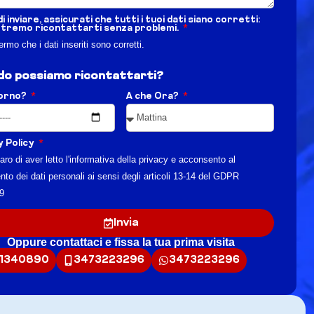
i inviare, assicurati che tutti i tuoi dati siano corretti:
otremo ricontattarti senza problemi.
rmo che i dati inseriti sono corretti.
o possiamo ricontattarti?
iorno?
A che Ora?
y Policy
aro di aver letto l'informativa della privacy e acconsento al
nto dei dati personali ai sensi degli articoli 13-14 del GDPR
9
Invia
Oppure contattaci e fissa la tua prima visita
1340890
3473223296
3473223296