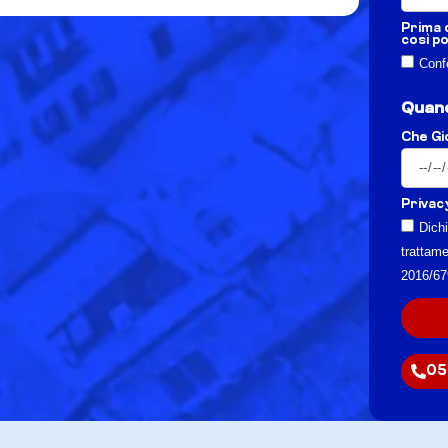
Prima d
così p
Confe
Quand
Che G
Privac
Dichi
trattame
2016/67
05