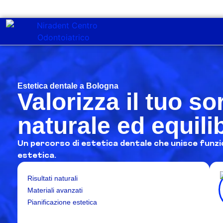
Estetica dentale a Bologna
Valorizza il tuo s
naturale ed equili
Un percorso di estetica dentale che unisce funzion
estetica.
Risultati naturali
Materiali avanzati
Pianificazione estetica