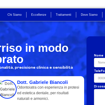
Chi Siamo
Eccellenze
Trattamenti
Dove Siamo
orriso in modo
brato
Nome
alità, precisione clinica e sensibilità
Telef
Dott. Gabriele Biancoli
Di cos
Odontoiatra con esperienza in protesi
ed estetica dentale, per risultati
naturali e armonici.