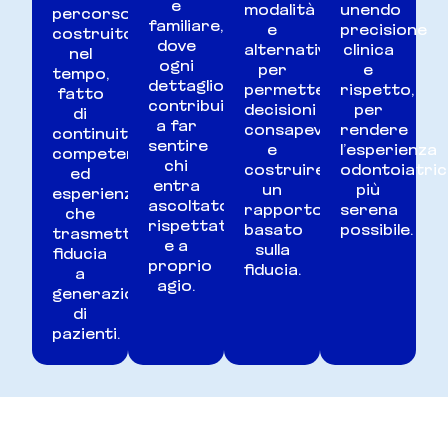
e
modalità
unendo
percorso
familiare,
e
precisione
costruito
dove
alternative,
clinica
nel
ogni
per
e
tempo,
dettaglio
permettere
rispetto,
fatto
contribuisce
decisioni
per
di
a far
consapevoli
rendere
continuità,
sentire
e
l’esperienza
competenza
chi
costruire
odontoiatric
ed
entra
un
più
esperienza,
ascoltato,
rapporto
serena
che
rispettato
basato
possibile.
trasmette
e a
sulla
fiducia
proprio
fiducia.
a
agio.
generazioni
di
pazienti.