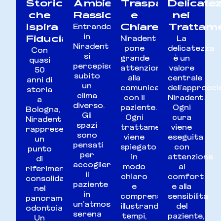
Storicità
Ambiente
Trasparenza
Delicate
che
Rassicurante
e
nei
Ispira
Chiarezza
Trattam
Entrando
Fiducia
in
Niradent
La
Niradent
pone
delicatezza
Con
si
grande
è un
quasi
percepisce
attenzione
valore
50
subito
alla
centrale
anni di
un
comunicazione
dell’approcci
storia
clima
con il
Niradent.
a
diverso.
paziente.
Ogni
Bologna,
Gli
Ogni
cura
Niradent
spazi
trattamento
viene
rappresenta
sono
viene
eseguita
un
pensati
spiegato
con
punto
per
in
attenzione
di
accogliere
modo
al
riferimento
il
chiaro
comfort
consolidato
paziente
e
e alla
nel
in
comprensibile,
sensibilità
panorama
un’atmosfera
illustrando
del
odontoiatrico.
serena
tempi,
paziente,
Un