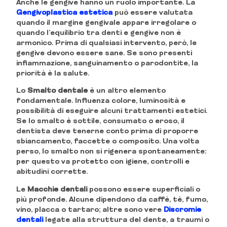
Anche le gengive hanno un ruolo importante. La
Gengivoplastica estetica
può essere valutata
quando il margine gengivale appare irregolare o
quando l’equilibrio tra denti e gengive non è
armonico. Prima di qualsiasi intervento, però, le
gengive devono essere sane. Se sono presenti
infiammazione, sanguinamento o parodontite, la
priorità è la salute.
Lo
Smalto dentale
è un altro elemento
fondamentale. Influenza colore, luminosità e
possibilità di eseguire alcuni trattamenti estetici.
Se lo smalto è sottile, consumato o eroso, il
dentista deve tenerne conto prima di proporre
sbiancamento, faccette o composito. Una volta
perso, lo smalto non si rigenera spontaneamente:
per questo va protetto con igiene, controlli e
abitudini corrette.
Le
Macchie dentali
possono essere superficiali o
più profonde. Alcune dipendono da caffè, tè, fumo,
vino, placca o tartaro; altre sono vere
Discromie
dentali
legate alla struttura del dente, a traumi o