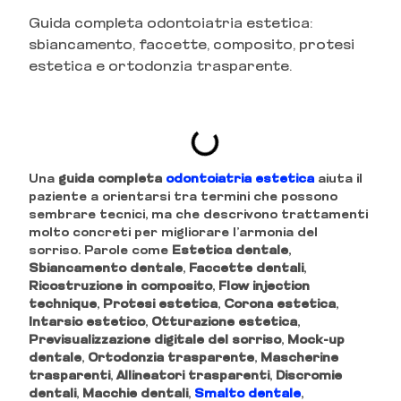
Guida completa odontoiatria estetica:
sbiancamento, faccette, composito, protesi
estetica e ortodonzia trasparente.
INDICE DEI CONTENUTI
Una
guida completa
odontoiatria estetica
aiuta il
paziente a orientarsi tra termini che possono
sembrare tecnici, ma che descrivono trattamenti
molto concreti per migliorare l’armonia del
sorriso. Parole come
Estetica dentale
,
Sbiancamento dentale
,
Faccette dentali
,
Ricostruzione in composito
,
Flow injection
technique
,
Protesi estetica
,
Corona estetica
,
Intarsio estetico
,
Otturazione estetica
,
Previsualizzazione digitale del sorriso
,
Mock-up
dentale
,
Ortodonzia trasparente
,
Mascherine
trasparenti
,
Allineatori trasparenti
,
Discromie
dentali
,
Macchie dentali
,
Smalto dentale
,