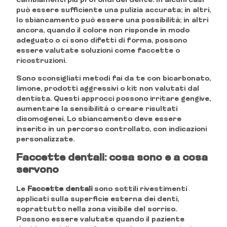
cambiamenti più profondi del dente. In alcuni casi
può essere sufficiente una pulizia accurata; in altri,
lo sbiancamento può essere una possibilità; in altri
ancora, quando il colore non risponde in modo
adeguato o ci sono difetti di forma, possono
essere valutate soluzioni come faccette o
ricostruzioni.
Sono sconsigliati metodi fai da te con bicarbonato,
limone, prodotti aggressivi o kit non valutati dal
dentista. Questi approcci possono irritare gengive,
aumentare la sensibilità o creare risultati
disomogenei. Lo sbiancamento deve essere
inserito in un percorso controllato, con indicazioni
personalizzate.
Faccette dentali: cosa sono e a cosa
servono
Le
Faccette dentali
sono sottili rivestimenti
applicati sulla superficie esterna dei denti,
soprattutto nella zona visibile del sorriso.
Possono essere valutate quando il paziente