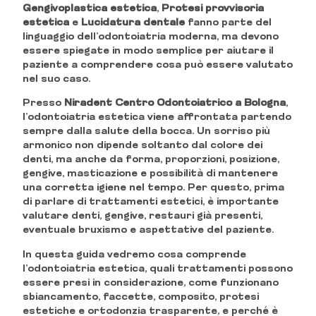
Gengivoplastica estetica
,
Protesi provvisoria
estetica
e
Lucidatura dentale
fanno parte del
linguaggio dell’odontoiatria moderna, ma devono
essere spiegate in modo semplice per aiutare il
paziente a comprendere cosa può essere valutato
nel suo caso.
Presso
Niradent Centro Odontoiatrico a Bologna
,
l’odontoiatria estetica viene affrontata partendo
sempre dalla salute della bocca. Un sorriso più
armonico non dipende soltanto dal colore dei
denti, ma anche da forma, proporzioni, posizione,
gengive, masticazione e possibilità di mantenere
una corretta igiene nel tempo. Per questo, prima
di parlare di trattamenti estetici, è importante
valutare denti, gengive, restauri già presenti,
eventuale bruxismo e aspettative del paziente.
In questa guida vedremo cosa comprende
l’odontoiatria estetica, quali trattamenti possono
essere presi in considerazione, come funzionano
sbiancamento, faccette, composito, protesi
estetiche e ortodonzia trasparente, e perché è