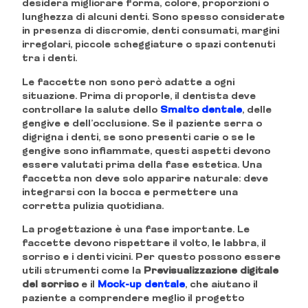
desidera migliorare forma, colore, proporzioni o
lunghezza di alcuni denti. Sono spesso considerate
in presenza di discromie, denti consumati, margini
irregolari, piccole scheggiature o spazi contenuti
tra i denti.
Le faccette non sono però adatte a ogni
situazione. Prima di proporle, il dentista deve
controllare la salute dello
Smalto dentale
, delle
gengive e dell’occlusione. Se il paziente serra o
digrigna i denti, se sono presenti carie o se le
gengive sono infiammate, questi aspetti devono
essere valutati prima della fase estetica. Una
faccetta non deve solo apparire naturale: deve
integrarsi con la bocca e permettere una
corretta pulizia quotidiana.
La progettazione è una fase importante. Le
faccette devono rispettare il volto, le labbra, il
sorriso e i denti vicini. Per questo possono essere
utili strumenti come la
Previsualizzazione digitale
del sorriso
e il
Mock-up dentale
, che aiutano il
paziente a comprendere meglio il progetto