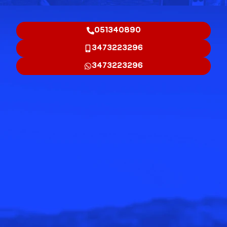
051340890
3473223296
3473223296