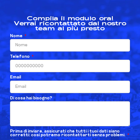
Compila il modulo ora!
Verrai ricontattato dal nostro
team al più presto
Nome
Telefono
Email
Di cosa hai bisogno?
Prima di inviare, assicurati che tutti i tuoi dati siano
corretti: così potremo ricontattarti senza problemi.