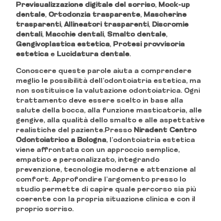
Previsualizzazione digitale del sorriso
,
Mock-up
dentale
,
Ortodonzia trasparente
,
Mascherine
trasparenti
,
Allineatori trasparenti
,
Discromie
dentali
,
Macchie dentali
,
Smalto dentale
,
Gengivoplastica estetica
,
Protesi provvisoria
estetica
e
Lucidatura dentale
.
Conoscere queste parole aiuta a comprendere
meglio le possibilità dell’odontoiatria estetica, ma
non sostituisce la valutazione odontoiatrica. Ogni
trattamento deve essere scelto in base alla
salute della bocca, alla funzione masticatoria, alle
gengive, alla qualità dello smalto e alle aspettative
realistiche del paziente.Presso
Niradent Centro
Odontoiatrico a Bologna
, l’odontoiatria estetica
viene affrontata con un approccio semplice,
empatico e personalizzato, integrando
prevenzione, tecnologie moderne e attenzione al
comfort. Approfondire l’argomento presso lo
studio permette di capire quale percorso sia più
coerente con la propria situazione clinica e con il
proprio sorriso.