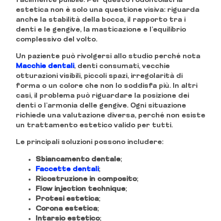
facilmente pulibile. Per questo l’odontoiatria
estetica non è solo una questione visiva: riguarda
anche la stabilità della bocca, il rapporto tra i
denti e le gengive, la masticazione e l’equilibrio
complessivo del volto.
Un paziente può rivolgersi allo studio perché nota
Macchie dentali
, denti consumati, vecchie
otturazioni visibili, piccoli spazi, irregolarità di
forma o un colore che non lo soddisfa più. In altri
casi, il problema può riguardare la posizione dei
denti o l’armonia delle gengive. Ogni situazione
richiede una valutazione diversa, perché non esiste
un trattamento estetico valido per tutti.
Le principali soluzioni possono includere:
Sbiancamento dentale
;
Faccette dentali
;
Ricostruzione in composito
;
Flow injection technique
;
Protesi estetica
;
Corona estetica
;
Intarsio estetico
;