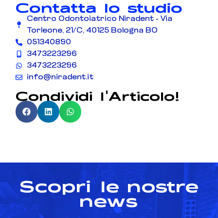
Contatta lo studio
Centro Odontoiatrico Niradent - Via
Torleone, 21/C, 40125 Bologna BO
051340890
3473223296
3473223296
info@niradent.it
Condividi l'Articolo!
Scopri le nostre
news