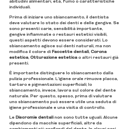
abitudini alimentari, età, fumo o caratteristiche
individuali.
Prima di iniziare uno sbiancamento, il dentista
deve valutare lo stato dei denti e delle gengive. Se
sono presenti carie, sensibilità importante,
gengive infiammate o restauri estetici visibili,
questi aspetti devono essere considerati. Lo
sbiancamento agisce sui denti naturali, ma non
modifica il colore di
Faccette dentali
,
Corona
estetica
,
Otturazione estetica
o altri restauri già
presenti.
È importante distinguere lo sbiancamento dalla
pulizia professionale. L’igiene orale rimuove placca,
tartaro e pigmentazioni superficiali; lo
sbiancamento, invece, lavora sul colore del dente
naturale. Per questo, spesso, prima di valutare
uno sbiancamento può essere utile una seduta di
igiene professionale e una visita di controllo.
Le
Discromie dentali
non sono tutte uguali. Alcune
dipendono da macchie superficiali, altre da