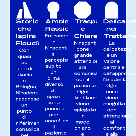
Storicità
Ambiente
Trasparenza
Delicate
che
Rassicurante
e
nei
Ispira
Chiarezza
Trattam
Entrando
Fiducia
in
Niradent
La
Niradent
pone
delicatezza
Con
si
grande
è un
quasi
percepisce
attenzione
valore
50
subito
alla
centrale
anni di
un
comunicazione
dell’approcci
storia
clima
con il
Niradent.
a
diverso.
paziente.
Ogni
Bologna,
Gli
Ogni
cura
Niradent
spazi
trattamento
viene
rappresenta
sono
viene
eseguita
un
pensati
spiegato
con
punto
per
in
attenzione
di
accogliere
modo
al
riferimento
il
chiaro
comfort
consolidato
paziente
e
e alla
nel