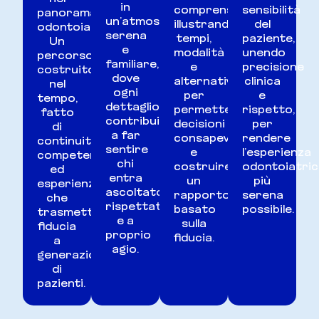
in
comprensibile,
sensibilità
panorama
un’atmosfera
illustrando
del
odontoiatrico.
serena
tempi,
paziente,
Un
e
modalità
unendo
percorso
familiare,
e
precisione
costruito
dove
alternative,
clinica
nel
ogni
per
e
tempo,
dettaglio
permettere
rispetto,
fatto
contribuisce
decisioni
per
di
a far
consapevoli
rendere
continuità,
sentire
e
l’esperienza
competenza
chi
costruire
odontoiatric
ed
entra
un
più
esperienza,
ascoltato,
rapporto
serena
che
rispettato
basato
possibile.
trasmette
e a
sulla
fiducia
proprio
fiducia.
a
agio.
generazioni
di
pazienti.