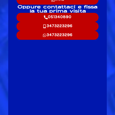
Oppure contattaci e fissa
la tua prima visita
051340890
3473223296
3473223296