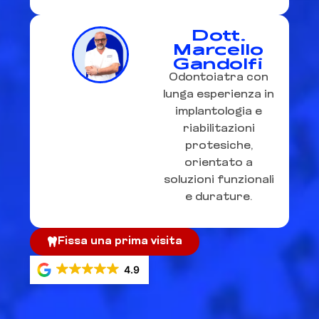
Dott.
Marcello
Gandolfi
Odontoiatra con
lunga esperienza in
implantologia e
riabilitazioni
protesiche,
orientato a
soluzioni funzionali
e durature.
Fissa una prima visita
4.9