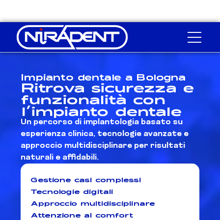
Impianto dentale a Bologna
Ritrova sicurezza e
funzionalità con
l’impianto dentale
Un percorso di implantologia basato su
esperienza clinica, tecnologie avanzate e
approccio multidisciplinare per risultati
naturali e affidabili.
Gestione casi complessi
Tecnologie digitali
Approccio multidisciplinare
Attenzione al comfort