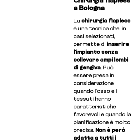
Chirurgia flapless
a Bologna
La
chirurgia flapless
è una tecnica che, in
casi selezionati,
permette di
inserire
l’impianto senza
sollevare ampi lembi
di gengiva
. Può
essere presa in
considerazione
quando l’osso e i
tessuti hanno
caratteristiche
favorevoli e quando la
pianificazione è molto
precisa.
Non è però
adatta a tutti i