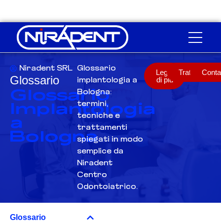
Niradent SRL
Glossario
Leggi
Trattamento
Conta
Glossario
di più
implantologia a
Glossario
Bologna:
Implantologia
termini,
a
tecniche e
Bologna
trattamenti
spiegati in modo
semplice da
Niradent
Centro
Odontoiatrico.
Glossario